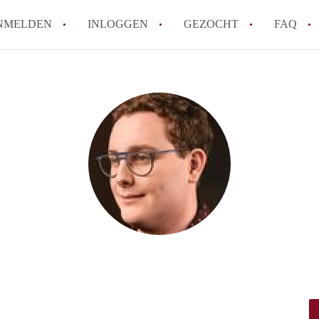
NMELDEN
INLOGGEN
GEZOCHT
FAQ
How to translate AppartementenVlissinge
Wat is AppartementenVlissingen?
Hoeveel kost het om te reageren op een A
Wat is de privacyverklaring van Appartem
Berekent AppartementenVlissingen
makelaarsvergoeding/bemiddelingsvergoe
Alle veelgestelde vragen