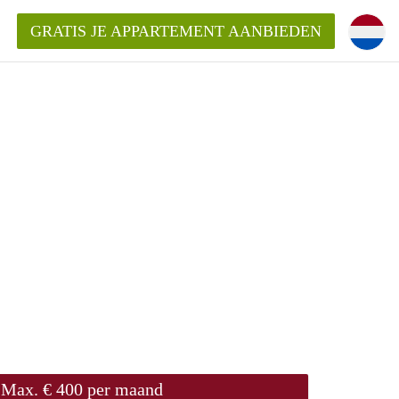
GRATIS JE APPARTEMENT AANBIEDEN
n!
ppartement in Vlissingen?
entenVlissingen?
ding?
Max. € 400 per maand